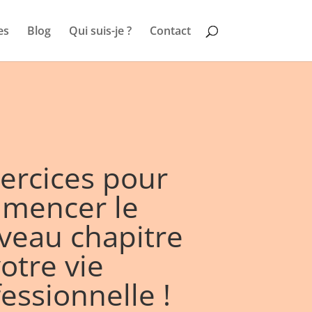
es
Blog
Qui suis-je ?
Contact
ercices pour
mencer le
veau chapitre
otre vie
essionnelle !